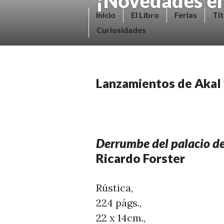
¡Novedades en
Saltar
V
Inicio
El Libro
Ferias
Tít
al
E
Curiosidades
contenido.
N
D
E
Lanzamientos de Akal 
R
+
LI
B
Derrumbe del palacio de 
R
Ricardo Forster
O
S
Rústica,
N
224 págs.,
O
22 x 14cm.,