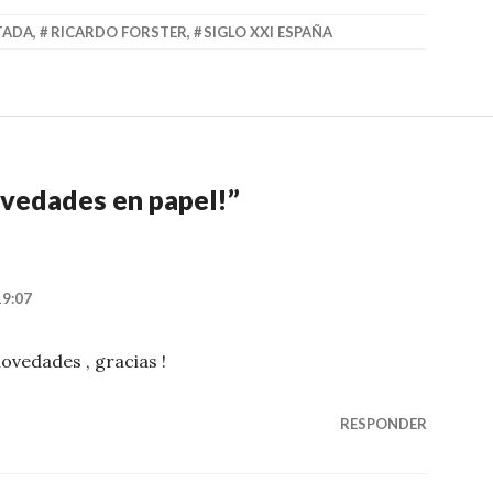
TADA
,
RICARDO FORSTER
,
SIGLO XXI ESPAÑA
vedades en papel!
”
19:07
novedades , gracias !
RESPONDER