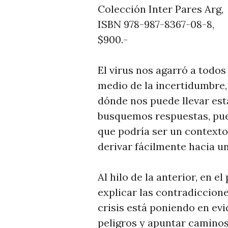
T
Colección Inter Pares Arg,
I
ISBN 978-987-8367-08-8,
C
$900.-
I
A
El virus nos agarró a todo
S
medio de la incertidumbre,
dónde nos puede llevar esta
busquemos respuestas, pues
que podría ser un contexto
derivar fácilmente hacia u
Al hilo de la anterior, en e
explicar las contradiccione
crisis está poniendo en ev
peligros y apuntar caminos