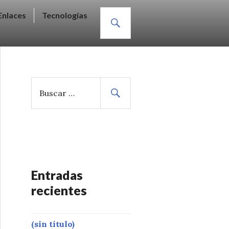
BUSCAR
Enlaces
Tecnologías
B
u
s
c
a
r
:
Entradas
recientes
(sin título)