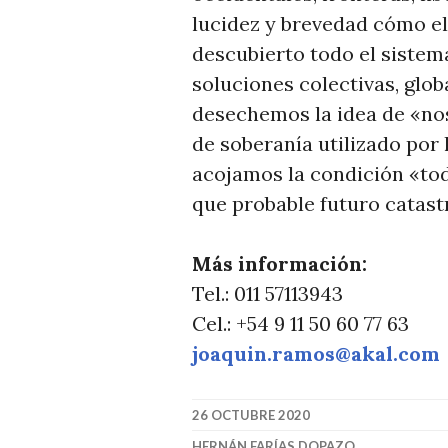
lucidez y brevedad cómo el 
descubierto todo el sistema
soluciones colectivas, glob
desechemos la idea de «no
de soberanía utilizado por
acojamos la condición «tod
que probable futuro catast
Más información:
Tel.: 011 57113943
Cel.: +54 9 11 50 60 77 63
joaquin.ramos@akal.com
26 OCTUBRE 2020
HERNÁN FARÍAS DOPAZO