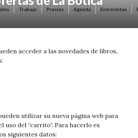
fertas de La Botica
ulos
Trabajo
Precios
Agenda
Entrevistas
pueden acceder a las novedades de libros,
s:
ueden utilizar su nueva página web para
l uso del “carrito”. Para hacerlo es
os siguientes datos: