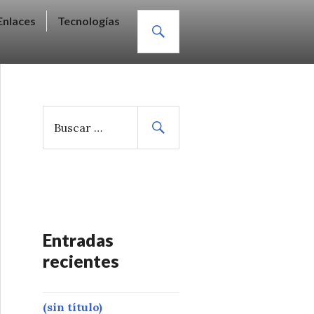
BUSCAR
Enlaces
Tecnologías
B
u
s
c
a
r
:
Entradas
recientes
(sin título)