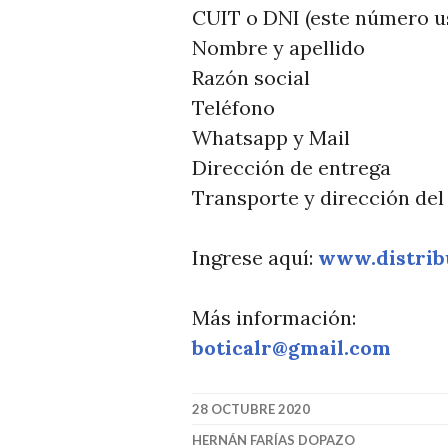
T
CUIT o DNI (este número u
I
Nombre y apellido
C
Razón social
I
Teléfono
A
Whatsapp y Mail
S
Dirección de entrega
Transporte y dirección de
Ingrese aquí:
www.distrib
Más información:
boticalr@gmail.com
28 OCTUBRE 2020
HERNÁN FARÍAS DOPAZO