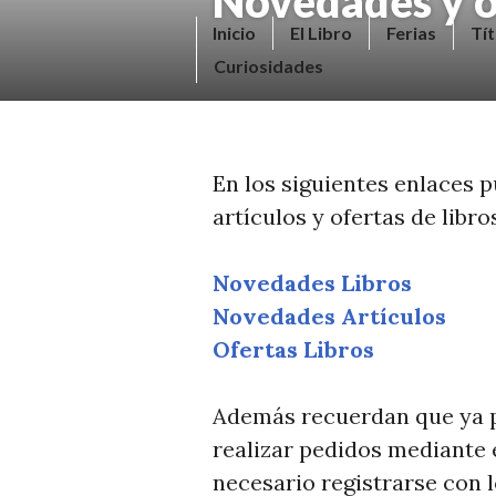
Novedades y o
Saltar
V
Inicio
El Libro
Ferias
Tít
al
E
Curiosidades
contenido.
N
D
E
En los siguientes enlaces 
R
artículos y ofertas de libro
+
LI
Novedades Libros
B
Novedades Artículos
R
Ofertas Libros
O
S
Además recuerdan que ya p
N
realizar pedidos mediante e
O
necesario registrarse con l