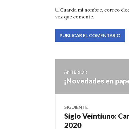
Guarda mi nombre, correo elec
vez que comente.
Navegación
ANTERIOR
¡Novedades en pape
Entrada
de
anterior:
entradas
SIGUIENTE
Siglo Veintiuno: C
Entrada
siguiente:
2020