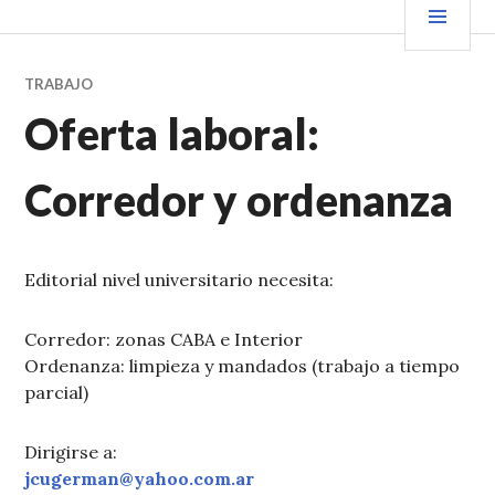
Saltar
PRIN
VENDER+LIBROS NOTICIAS
al
contenido.
TRABAJO
Oferta laboral:
Corredor y ordenanza
Editorial nivel universitario necesita:
Corredor: zonas CABA e Interior
Ordenanza: limpieza y mandados (trabajo a tiempo
parcial)
Dirigirse a:
jcugerman@yahoo.com.ar