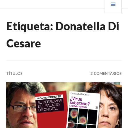
Saltar
PRIN
VENDER+LIBROS NOTICIAS
al
contenido.
Etiqueta:
Donatella Di
Cesare
TÍTULOS
2 COMENTARIOS