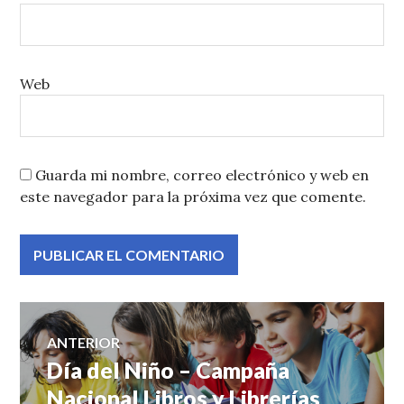
Web
Guarda mi nombre, correo electrónico y web en
este navegador para la próxima vez que comente.
Navegación
ANTERIOR
Día del Niño – Campaña
Entrada
de
anterior:
Nacional Libros y Librerías