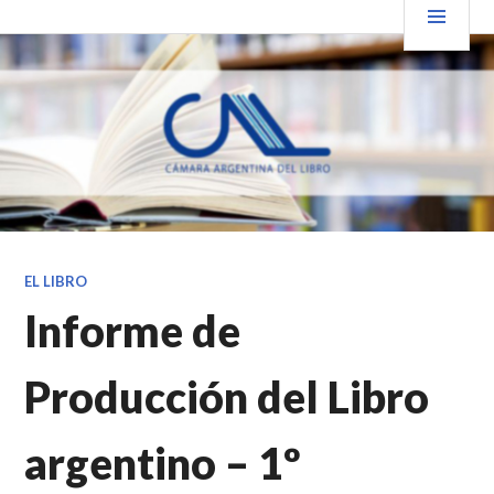
Saltar
PRIN
VENDER+LIBROS NOTICIAS
al
contenido.
EL LIBRO
Informe de
Producción del Libro
argentino – 1º