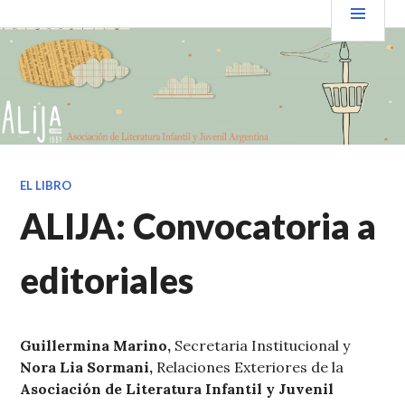
Saltar
PRIN
VENDER+LIBROS NOTICIAS
al
contenido.
EL LIBRO
ALIJA: Convocatoria a
editoriales
Guillermina Marino,
Secretaria Institucional y
Nora Lia Sormani,
Relaciones Exteriores de la
Asociación de Literatura Infantil y Juvenil