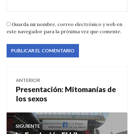
Guarda mi nombre, correo electrónico y web en
este navegador para la próxima vez que comente.
Navegación
ANTERIOR
Presentación: Mitomanías de
Entrada
de
anterior:
los sexos
entradas
SIGUIENTE
Entrada