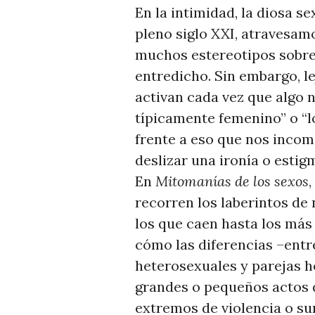
T
En la intimidad, la diosa s
I
pleno siglo XXI, atravesam
C
muchos estereotipos sobre 
I
entredicho. Sin embargo, le
A
activan cada vez que algo n
S
típicamente femenino” o “l
frente a eso que nos incom
deslizar una ironía o estigm
En
Mitomanías de los sexos
recorren los laberintos de
los que caen hasta los más
cómo las diferencias –entr
heterosexuales y parejas 
grandes o pequeños actos d
extremos de violencia o sum