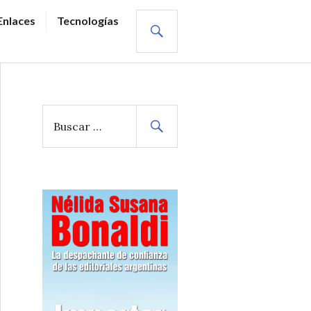
BUSCAR
Enlaces
Tecnologías
B
u
s
c
a
r
: