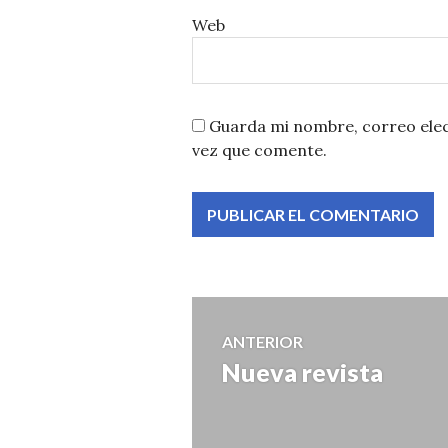
Web
Guarda mi nombre, correo elec
vez que comente.
Navegación
ANTERIOR
Nueva revista
Entrada
de
anterior:
entradas