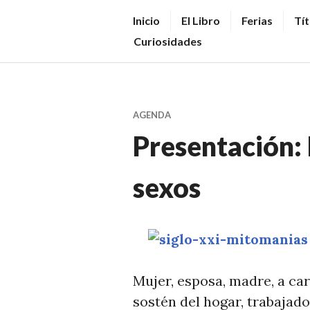
Saltar
V
Inicio
El Libro
Ferias
Tít
al
E
Curiosidades
contenido.
N
D
E
AGENDA
R
Presentación:
+
LI
sexos
B
R
O
S
N
Mujer, esposa, madre, a ca
O
sostén del hogar, trabajad