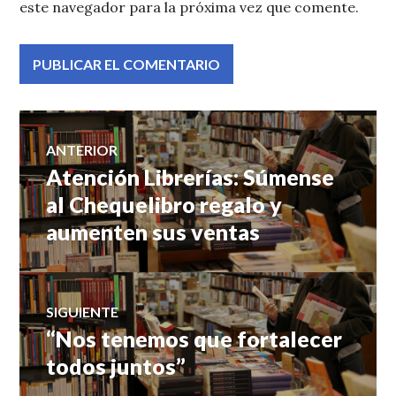
este navegador para la próxima vez que comente.
Navegación
ANTERIOR
Atención Librerías: Súmense
Entrada
de
anterior:
al Chequelibro regalo y
aumenten sus ventas
entradas
SIGUIENTE
“Nos tenemos que fortalecer
Entrada
siguiente:
todos juntos”