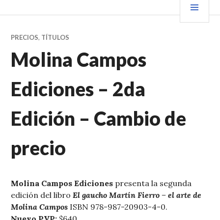
Saltar
PRIN
VENDER+LIBROS NOTICIAS
al
contenido.
PRECIOS
,
TÍTULOS
Molina Campos
Ediciones – 2da
Edición – Cambio de
precio
Molina Campos Ediciones
presenta la segunda
edición del libro
El gaucho Martín Fierro – el arte de
Molina Campos
ISBN 978-987-20903-4-0.
Nuevo PVP:
$640