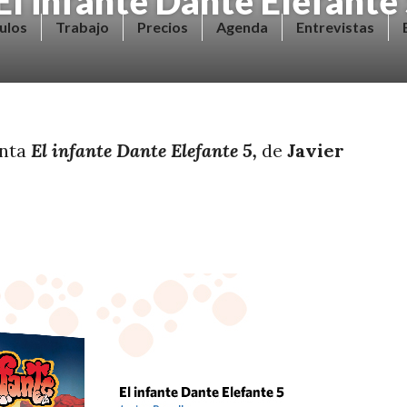
l infante Dante Elefante
ulos
Trabajo
Precios
Agenda
Entrevistas
nta
El infante Dante Elefante 5,
de
Javier