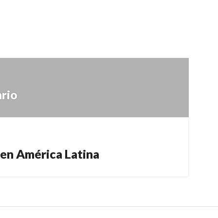
ario
 en América Latina