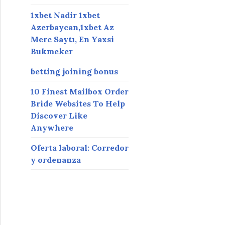
1xbet Nadir 1xbet
Azerbaycan,1xbet Az
Merc Saytı, En Yaxsi
Bukmeker
betting joining bonus
10 Finest Mailbox Order
Bride Websites To Help
Discover Like
Anywhere
Oferta laboral: Corredor
y ordenanza