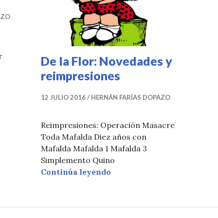
AZO
r
De la Flor: Novedades y
miento: El infante Dante Elefante 5
reimpresiones
12 JULIO 2016
HERNÁN FARÍAS DOPAZO
Reimpresiones: Operación Masacre
Toda Mafalda Diez años con
Mafalda Mafalda 1 Mafalda 3
Simplemento Quino
De la Flor: Novedades y re
Continúa leyendo