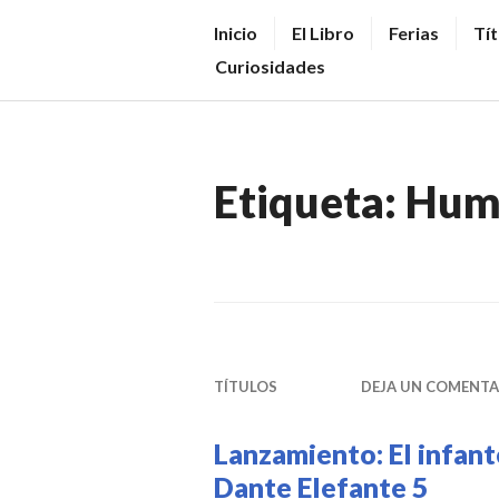
Saltar
V
Inicio
El Libro
Ferias
Tít
al
E
Curiosidades
contenido.
N
D
E
Etiqueta:
Humo
R
+
LI
B
R
O
TÍTULOS
DEJA UN COMENTA
S
N
Lanzamiento: El infant
O
Dante Elefante 5