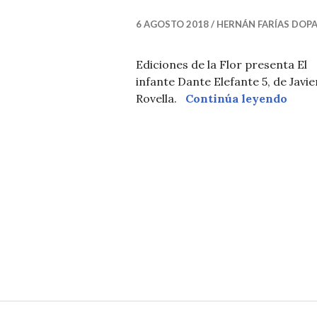
T
I
6 AGOSTO 2018
HERNÁN FARÍAS DOP
C
I
Ediciones de la Flor presenta El
infante Dante Elefante 5, de Javie
A
Lanza
Rovella.
Continúa leyendo
S