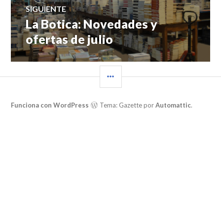
SIGUIENTE
La Botica: Novedades y
Entrada
siguiente:
ofertas de julio
BARRA
LATERAL
Funciona con WordPress
Tema: Gazette por
Automattic
.