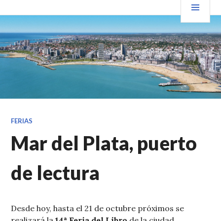
Saltar
PRIN
VENDER+LIBROS NOTICIAS
al
contenido.
FERIAS
Mar del Plata, puerto
de lectura
Desde hoy, hasta el 21 de octubre próximos se
realizará la
14ª Feria del Libro
de la ciudad