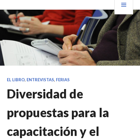
Saltar
PRIN
VENDER+LIBROS NOTICIAS
al
contenido.
EL LIBRO
,
ENTREVISTAS
,
FERIAS
Diversidad de
propuestas para la
capacitación y el