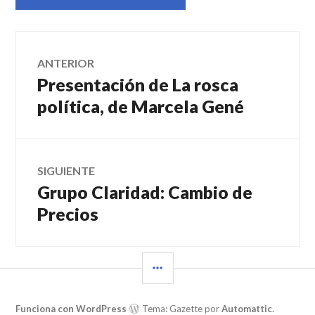
Navegación
ANTERIOR
Presentación de La rosca
Entrada
de
anterior:
política, de Marcela Gené
entradas
SIGUIENTE
Grupo Claridad: Cambio de
Entrada
siguiente:
Precios
BARRA
LATERAL
Funciona con WordPress
Tema: Gazette por
Automattic
.