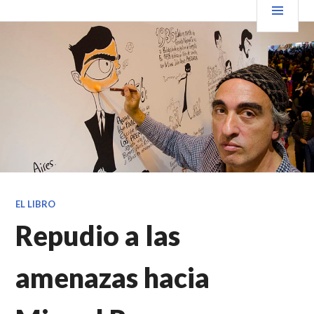
Saltar
PRIN
VENDER+LIBROS NOTICIAS
al
contenido.
EL LIBRO
Repudio a las
amenazas hacia