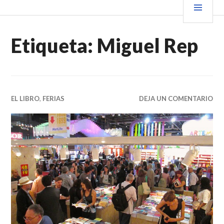
Saltar
PRIN
VENDER+LIBROS NOTICIAS
al
contenido.
Etiqueta:
Miguel Rep
EL LIBRO
,
FERIAS
DEJA UN COMENTARIO