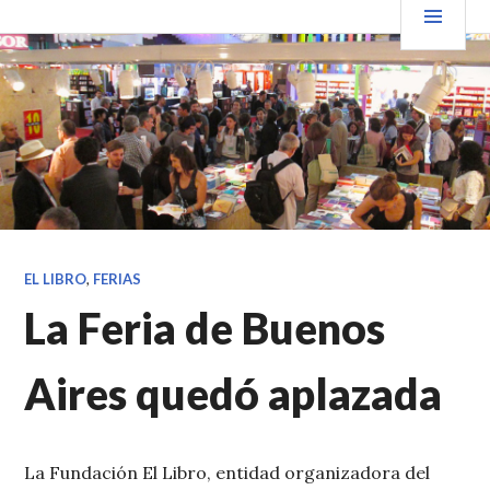
Saltar
PRIN
VENDER+LIBROS NOTICIAS
al
contenido.
EL LIBRO
,
FERIAS
La Feria de Buenos
Aires quedó aplazada
La Fundación El Libro, entidad organizadora del