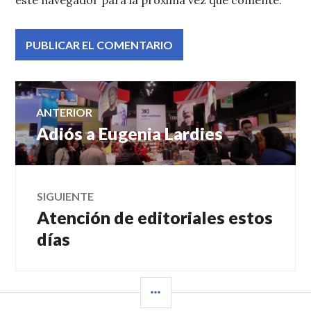
este navegador para la próxima vez que comente.
Navegación
ANTERIOR
Adiós a Eugenia Lardies
Entrada
de
anterior:
entradas
SIGUIENTE
Atención de editoriales estos
Entrada
siguiente:
días
BARRA
LATERAL