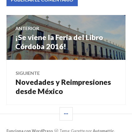
Navegación
ANTERIOR
¡Se viene la Feria del Libro
Entrada
de
anterior:
Córdoba 2016!
entradas
SIGUIENTE
Novedades y Reimpresiones
Entrada
siguiente:
desde México
BARRA
LATERAL
Funciona con WordPress
Tema: Gazette por
Automattic
.