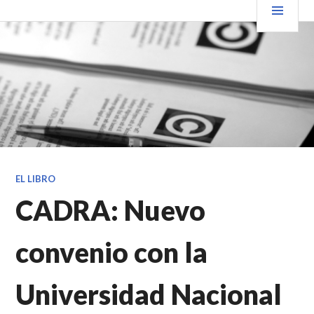
Saltar
PRIN
VENDER+LIBROS NOTICIAS
al
contenido.
EL LIBRO
CADRA: Nuevo
convenio con la
Universidad Nacional