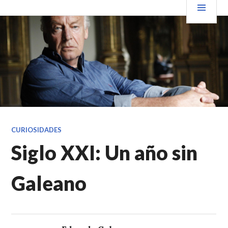
Saltar
PRIN
VENDER+LIBROS NOTICIAS
al
contenido.
CURIOSIDADES
Siglo XXI: Un año sin
Galeano