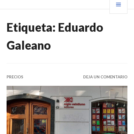
Saltar
PRIN
VENDER+LIBROS NOTICIAS
al
contenido.
Etiqueta:
Eduardo
Galeano
PRECIOS
DEJA UN COMENTARIO