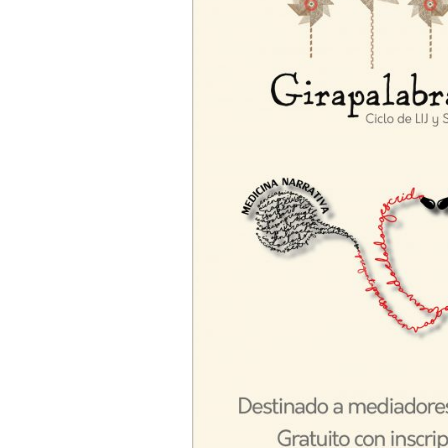
T
I
C
I
A
S