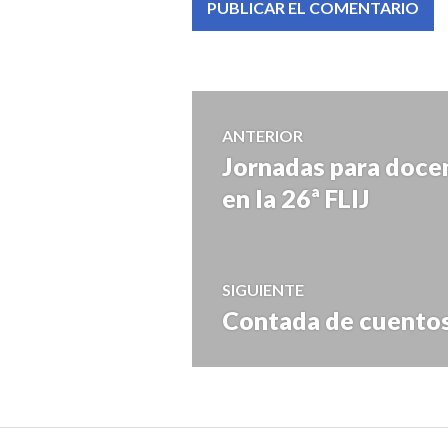
Navegación
ANTERIOR
Jornadas para doce
Entrada
de
anterior:
en la 26ª FLIJ
entradas
SIGUIENTE
Contada de cuento
Entrada
siguiente: