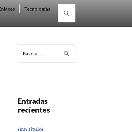
BUSCAR
Enlaces
Tecnologías
B
u
s
c
a
r
:
Entradas
recientes
(sin título)