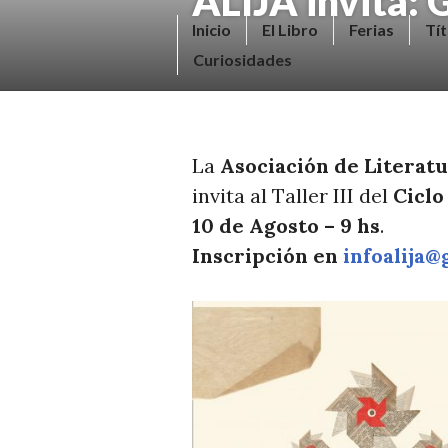
ALIJA invita: 
Saltar
V
Inicio
El Libro
Ferias
Tít
al
E
Curiosidades
contenido.
N
D
E
La
Asociación de Literatu
R
invita al Taller III del
Ciclo
+
10 de Agosto – 9 hs
.
LI
Inscripción en
infoalija
B
R
O
S
N
O