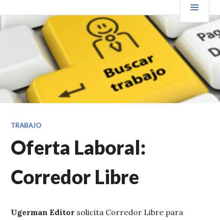
Saltar
PRIN
VENDER+LIBROS NOTICIAS
al
contenido.
TRABAJO
Oferta Laboral:
Corredor Libre
Ugerman Editor
solicita Corredor Libre para