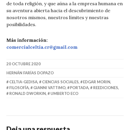
de toda religión, y que aúna a la empresa humana en
su aventura abierta hacia el descubrimiento de
nosotros mismos, nuestros límites y nuestras
posibilidades.
Más información:
comercialceltia.cr@gmail.com
20 OCTUBRE 2020
HERNÁN FARÍAS DOPAZO
CELTIA-GEDISA
,
CIENCIAS SOCIALES
,
EDGAR MORIN
,
FILOSOFÍA
,
GIANNI VATTIMO
,
PORTADA
,
REEDICIONES
,
RONALD DWORKIN
,
UMBERTO ECO
Deja una respuesta