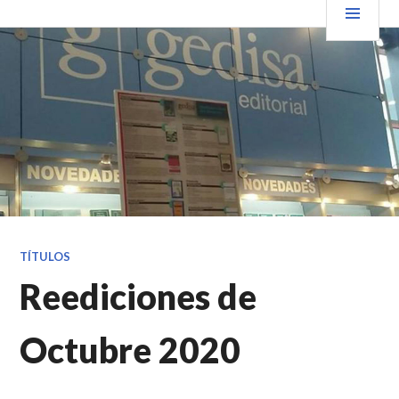
Saltar
PRIN
VENDER+LIBROS NOTICIAS
al
contenido.
TÍTULOS
Reediciones de
Octubre 2020