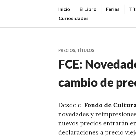
Saltar
V
Inicio
El Libro
Ferias
Tít
al
E
Curiosidades
contenido.
N
D
E
PRECIOS
,
TÍTULOS
R
FCE: Novedade
+
LI
cambio de pre
B
R
O
Desde el
Fondo de Cultur
S
novedades y reimpresiones 
N
nuevos precios entrarán en
O
declaraciones a precio viej