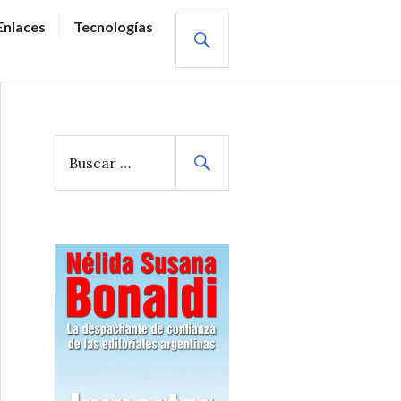
BUSCAR
Enlaces
Tecnologías
B
u
s
c
a
r
: