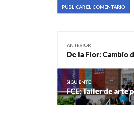
Navegación
ANTERIOR
De la Flor: Cambio 
Entrada
de
anterior:
entradas
SIGUIENTE
FCE: Taller de arte
Entrada
siguiente: