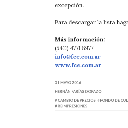
T
excepción.
I
C
Para descargar la lista hag
I
A
Más información:
S
(5411) 4771 8977
info@fce.com.ar
www.fce.com.ar
31 MAYO 2016
HERNÁN FARÍAS DOPAZO
CAMBIO DE PRECIOS
,
FONDO DE CU
REIMPRESIONES