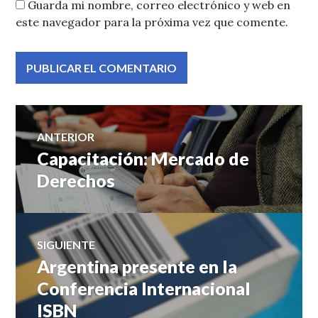
Guarda mi nombre, correo electrónico y web en
este navegador para la próxima vez que comente.
Navegación
ANTERIOR
Capacitación: Mercado de
Entrada
de
anterior:
Derechos
entradas
SIGUIENTE
Argentina presente en la
Entrada
siguiente:
Conferencia Internacional
ISBN