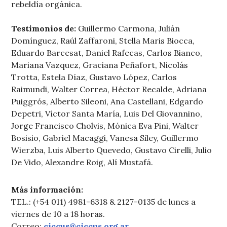
rebeldía orgánica.
Testimonios de:
Guillermo Carmona, Julián
Domínguez, Raúl Zaffaroni, Stella Maris Biocca,
Eduardo Barcesat, Daniel Rafecas, Carlos Bianco,
Mariana Vazquez, Graciana Peñafort, Nicolás
Trotta, Estela Díaz, Gustavo López, Carlos
Raimundi, Walter Correa, Héctor Recalde, Adriana
Puiggrós, Alberto Sileoni, Ana Castellani, Edgardo
Depetri, Víctor Santa María, Luis Del Giovannino,
Jorge Francisco Cholvis, Mónica Eva Pini, Walter
Bosisio, Gabriel Macaggi, Vanesa Siley, Guillermo
Wierzba, Luis Alberto Quevedo, Gustavo Cirelli, Julio
De Vido, Alexandre Roig, Alí Mustafá.
Más información:
TEL.: (+54 011) 4981-6318 & 2127-0135 de lunes a
viernes de 10 a 18 horas.
Correo:
ciccus@ciccus.org.ar