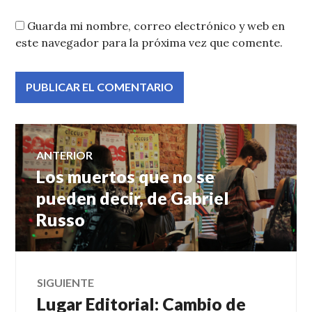
Guarda mi nombre, correo electrónico y web en
este navegador para la próxima vez que comente.
Navegación
ANTERIOR
Los muertos que no se
Entrada
de
anterior:
pueden decir, de Gabriel
Russo
entradas
SIGUIENTE
Lugar Editorial: Cambio de
Entrada