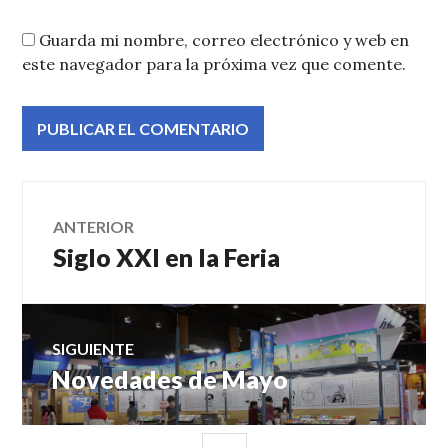
Guarda mi nombre, correo electrónico y web en
este navegador para la próxima vez que comente.
Navegación
ANTERIOR
Siglo XXI en la Feria
Entrada
de
anterior:
entradas
SIGUIENTE
Novedades de Mayo
Entrada
siguiente:
BARRA