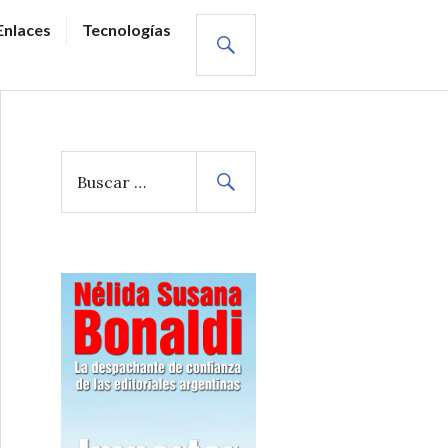
BUSCAR
Enlaces
Tecnologías
B
u
s
c
a
r
: