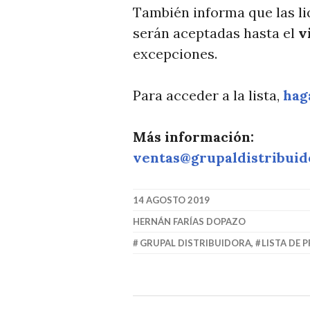
T
También informa que las li
I
serán aceptadas hasta el
v
C
excepciones.
I
A
Para acceder a la lista,
haga
S
Más información:
ventas@grupaldistribuid
14 AGOSTO 2019
HERNÁN FARÍAS DOPAZO
GRUPAL DISTRIBUIDORA
,
LISTA DE 