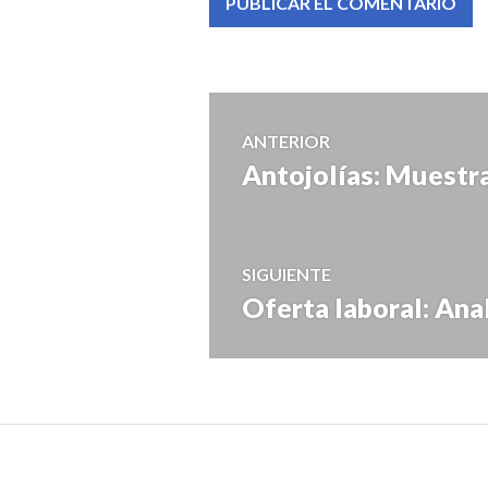
Navegación
ANTERIOR
Antojolías: Muestra
Entrada
de
anterior:
entradas
SIGUIENTE
Oferta laboral: Ana
Entrada
siguiente: