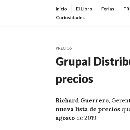
Saltar
V
Inicio
El Libro
Ferias
Tít
al
E
Curiosidades
contenido.
N
D
E
PRECIOS
R
Grupal Distri
+
LI
precios
B
R
O
Richard Guerrero
, Geren
S
nueva lista de precios
que
N
agosto
de 2019.
O