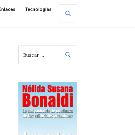
BUSCAR
Enlaces
Tecnologías
B
u
s
c
a
r
: