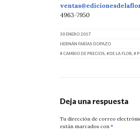
T
ventas@edicionesdelaflo
I
4963-7950
C
I
30 ENERO 2017
A
HERNÁN FARÍAS DOPAZO
S
CAMBIO DE PRECIOS
,
DE LA FLOR
,
P
Deja una respuesta
Tu dirección de correo electróni
están marcados con
*