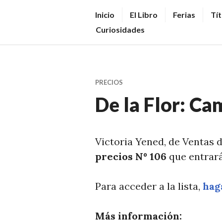
Saltar
V
Inicio
El Libro
Ferias
Tít
al
E
Curiosidades
contenido.
N
D
E
PRECIOS
R
De la Flor: Ca
+
LI
B
Victoria Yened, de Ventas 
R
precios Nº 106
que entrará
O
S
Para acceder a la lista,
haga
N
O
Más información: