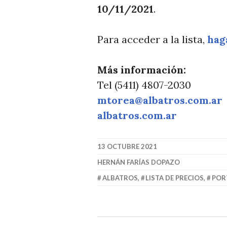
T
10/11/2021
.
I
C
Para acceder a la lista,
haga
I
A
Más información:
S
Tel (5411) 4807-2030
mtorea@albatros.com.ar
albatros.com.ar
13 OCTUBRE 2021
HERNÁN FARÍAS DOPAZO
ALBATROS
,
LISTA DE PRECIOS
,
POR