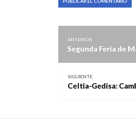
Navegación
ANTERIOR
Segunda Feria de M
Entrada
de
anterior:
entradas
SIGUIENTE
Celtia-Gedisa: Cam
Entrada
siguiente: