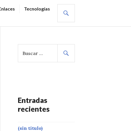
BUSCAR
Enlaces
Tecnologías
B
u
s
c
a
r
:
Entradas
recientes
(sin título)