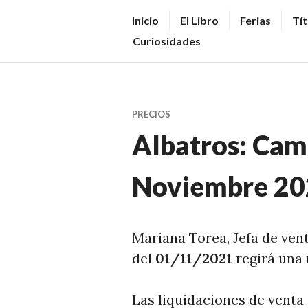
Saltar
V
Inicio
El Libro
Ferias
Tít
al
E
Curiosidades
contenido.
N
D
E
PRECIOS
R
Albatros: Cam
+
LI
Noviembre 20
B
R
O
Mariana Torea, Jefa de ven
S
del
01/11/2021
regirá una 
N
O
Las liquidaciones de venta 