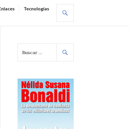
BUSCAR
Enlaces
Tecnologías
B
u
s
c
a
r
: