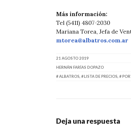
T
I
Más información:
C
Tel (5411) 4807-2030
I
Mariana Torea, Jefa de Ven
A
mtorea@albatros.com.ar
S
21 AGOSTO 2019
HERNÁN FARÍAS DOPAZO
ALBATROS
,
LISTA DE PRECIOS
,
POR
Deja una respuesta