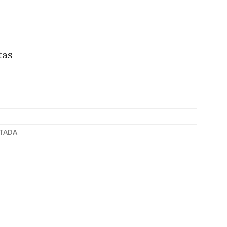
tas
TADA