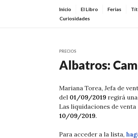
Saltar
V
Inicio
El Libro
Ferias
Tít
al
E
Curiosidades
contenido.
N
D
E
PRECIOS
R
Albatros: Cam
+
LI
B
Mariana Torea, Jefa de ven
R
del
01/09/2019
regirá una
O
Las liquidaciones de venta 
S
10/09/2019
.
N
O
Para acceder a la lista,
haga