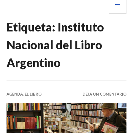
Saltar
PRIN
VENDER+LIBROS NOTICIAS
al
contenido.
Etiqueta:
Instituto
Nacional del Libro
Argentino
AGENDA
,
EL LIBRO
DEJA UN COMENTARIO