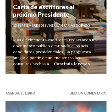
Carta de escritores al
próximo Presidente
13 SEPTIEMBRE 2019
HERNÁN FARÍAS DOPAZO
Más de cincuenta escritores redactaron un
documento público destinado a los seis
candidatos presidenciales. La propuesta
surgió a partir de un encuentro las
Carta de e
consultas hechas a …
Continúa leyendo
AGENDA
,
EL LIBRO
DEJA UN COMENTARIO