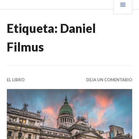
Saltar
PRIN
VENDER+LIBROS NOTICIAS
al
contenido.
Etiqueta:
Daniel
Filmus
EL LIBRO
DEJA UN COMENTARIO