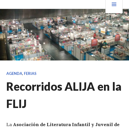
Saltar
PRIN
VENDER+LIBROS NOTICIAS
al
contenido.
AGENDA
,
FERIAS
Recorridos ALIJA en la
FLIJ
La
Asociación de Literatura Infantil y Juvenil de