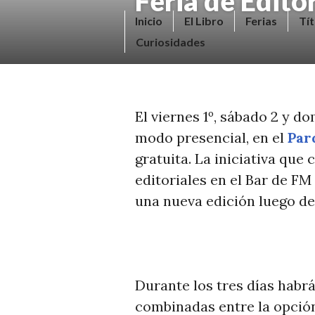
Feria de Edito
Saltar
V
Inicio
El Libro
Ferias
Tít
al
E
Curiosidades
contenido.
N
D
E
El viernes 1º, sábado 2 y d
R
modo presencial, en el
Par
+
gratuita. La iniciativa qu
LI
editoriales en el Bar de FM
B
una nueva edición luego de 
R
O
S
N
Durante los tres días habr
O
combinadas entre la opción 