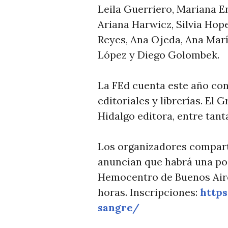
T
Leila Guerriero, Mariana E
I
Ariana Harwicz, Silvia Ho
C
Reyes, Ana Ojeda, Ana Marí
I
López y Diego Golombek.
A
S
La FEd cuenta este año co
editoriales y librerías. El 
Hidalgo editora, entre tanta
Los organizadores compar
anuncian que habrá una po
Hemocentro de Buenos Aires,
horas. Inscripciones:
https
sangre/