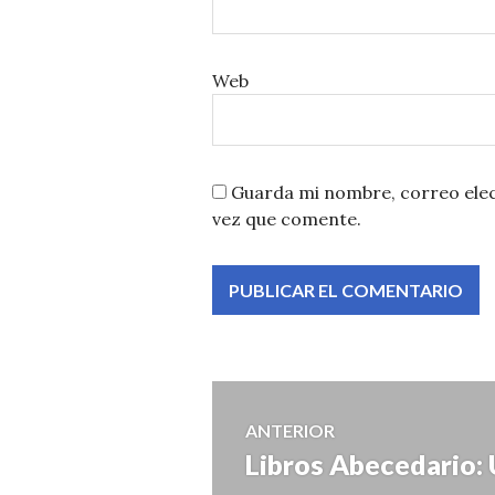
Web
Guarda mi nombre, correo elec
vez que comente.
Navegación
ANTERIOR
Libros Abecedario: 
Entrada
de