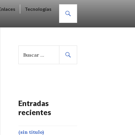
BUSCAR
Enlaces
Tecnologías
B
u
s
c
a
r
:
Entradas
recientes
(sin título)