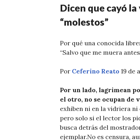
T
Dicen que cayó la
I
C
“molestos”
I
A
Por qué una conocida libre
S
“Salvo que me muera antes
Por
Ceferino Reato
19 de 
Por un lado, lagrimean po
el otro, no se ocupan de 
exhiben ni en la vidriera n
pero solo si el lector los 
busca detrás del mostrador
ejemplar.No es censura, au