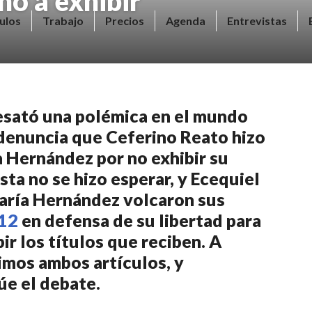
ho a exhibir
ulos
Trabajo
Precios
Agenda
Entrevistas
esató una polémica en el mundo
la denuncia que Ceferino Reato hizo
ía Hernández por no exhibir su
sta no se hizo esperar, y Ecequiel
aría Hernández volcaron sus
12
en defensa de su libertad para
r los títulos que reciben. A
mos ambos artículos, y
e el debate.