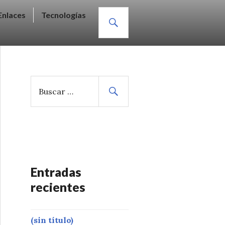
BUSCAR
Enlaces
Tecnologías
B
u
s
c
a
r
:
Entradas
recientes
(sin título)