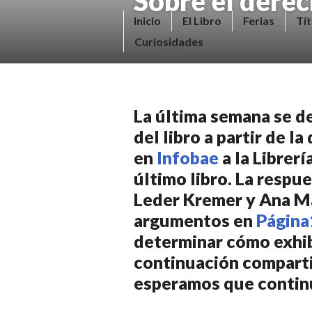
Sobre el derec
Saltar
V
Inicio
El Libro
Ferias
Tít
al
E
Curiosidades
contenido.
N
D
E
La última semana se d
R
del libro a partir de 
+
en
Infobae
a la Librer
LI
último libro. La respue
B
Leder Kremer y Ana M
R
argumentos en
Página
O
determinar cómo exhibi
S
continuación comparti
N
esperamos que continú
O