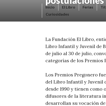
postulaciones
Saltar
V
Inicio
El Libro
Ferias
Tít
al
E
Curiosidades
contenido.
N
D
E
La Fundación El Libro, enti
R
Libro Infantil y Juvenil de 
+
de julio al 30 de julio, con
LI
categorías de los Premios 
B
R
Los Premios Pregonero fuer
O
del Libro Infantil y Juveni
S
desde 1990 y tienen como o
N
difusores de la literatura i
O
desarrollan su vocación de 