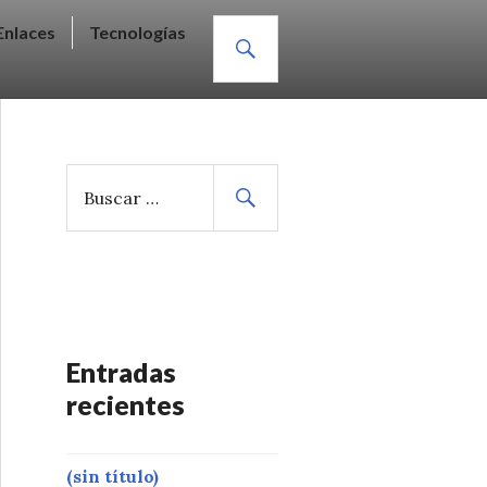
BUSCAR
Enlaces
Tecnologías
B
u
s
c
a
r
:
Entradas
recientes
(sin título)