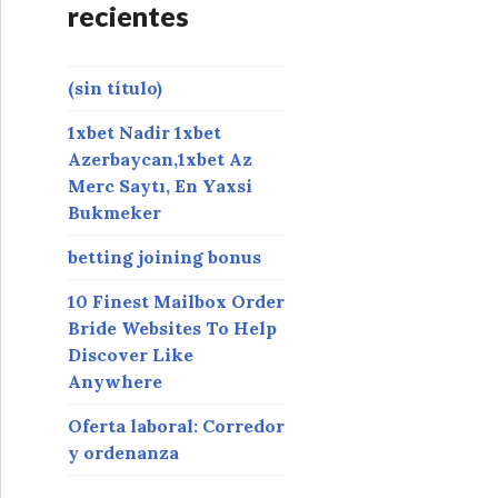
recientes
(sin título)
1xbet Nadir 1xbet
Azerbaycan,1xbet Az
Merc Saytı, En Yaxsi
Bukmeker
betting joining bonus
10 Finest Mailbox Order
Bride Websites To Help
Discover Like
Anywhere
Oferta laboral: Corredor
y ordenanza