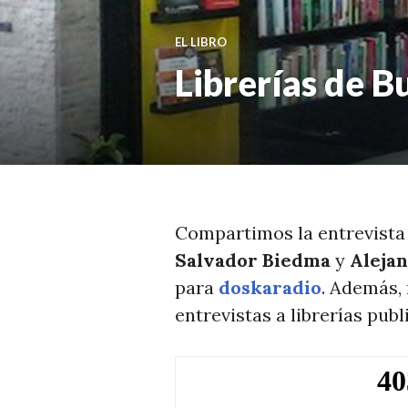
T
I
EL LIBRO
C
Librerías de B
I
A
S
Compartimos la entrevist
Salvador Biedma
y
Aleja
para
doskaradio
. Además,
entrevistas a librerías publ