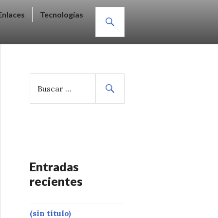
BUSCAR
Enlaces
Tecnologías
B
u
s
c
a
r
:
Entradas
recientes
(sin título)