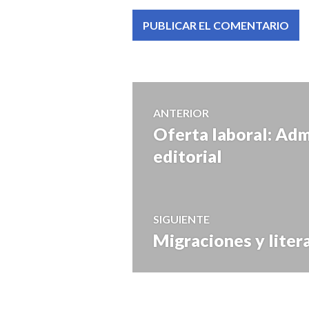
Navegación
ANTERIOR
Oferta laboral: Adm
Entrada
de
anterior:
editorial
entradas
SIGUIENTE
Migraciones y liter
Entrada
siguiente: