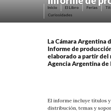
Informe de pr
Saltar
V
Inicio
El Libro
Ferias
Tít
al
E
Curiosidades
contenido.
N
D
E
La Cámara Argentina d
R
Informe de producción
+
elaborado a partir del
LI
Agencia Argentina de 
B
R
O
S
N
El informe incluye títulos 
O
distribución, temas y sopo