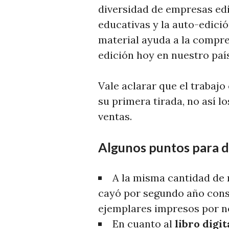
T
diversidad de empresas edi
I
educativas y la auto-edició
C
material ayuda a la compre
I
edición hoy en nuestro país
A
S
Vale aclarar que el trabaj
su primera tirada, no así l
ventas.
Algunos puntos para d
A la misma cantidad de 
cayó por segundo año cons
ejemplares impresos por n
En cuanto al
libro digit