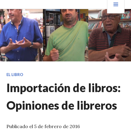
Saltar
PRIN
VENDER+LIBROS NOTICIAS
al
contenido.
EL LIBRO
Importación de libros:
Opiniones de libreros
Publicado el 5 de febrero de 2016