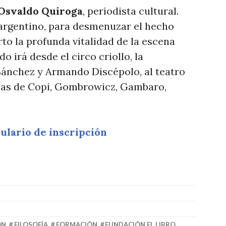
Osvaldo Quiroga
, periodista cultural.
 argentino, para desmenuzar el hecho
rto la profunda vitalidad de la escena
 irá desde el circo criollo, la
Sánchez y Armando Discépolo, al teatro
icas de Copi, Gombrowicz, Gambaro,
lario de inscripción
ÓN
,
FILOSOFÍA
,
FORMACIÓN
,
FUNDACIÓN EL LIBRO
,