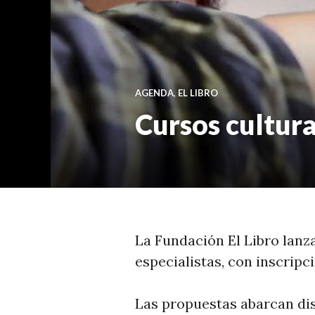
T
I
C
I
A
AGENDA
,
EL LIBRO
S
Cursos cultura
La Fundación El Libro lanz
especialistas, con inscripci
Las propuestas abarcan dis