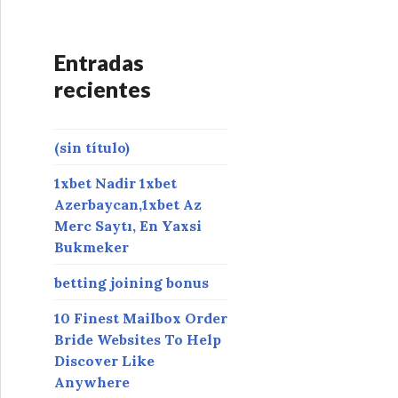
r
:
Entradas
recientes
(sin título)
1xbet Nadir 1xbet
Azerbaycan,1xbet Az
Merc Saytı, En Yaxsi
Bukmeker
betting joining bonus
10 Finest Mailbox Order
Bride Websites To Help
Discover Like
Anywhere