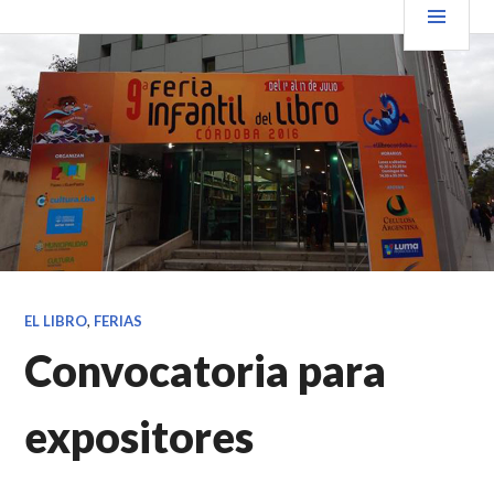
Saltar
PRIN
VENDER+LIBROS NOTICIAS
al
contenido.
EL LIBRO
,
FERIAS
Convocatoria para
expositores