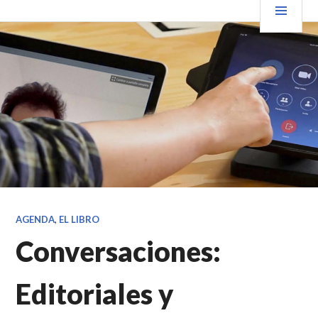
Saltar
PRIN
VENDER+LIBROS NOTICIAS
al
contenido.
AGENDA
,
EL LIBRO
Conversaciones:
Editoriales y