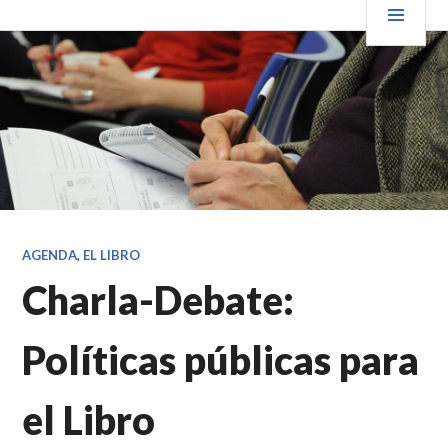
Saltar
PRIN
VENDER+LIBROS NOTICIAS
al
contenido.
AGENDA
,
EL LIBRO
Charla-Debate:
Políticas públicas para
el Libro