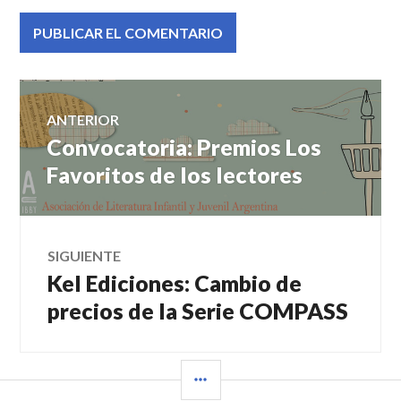
Navegación
ANTERIOR
Convocatoria: Premios Los
Entrada
de
anterior:
Favoritos de los lectores
entradas
SIGUIENTE
Kel Ediciones: Cambio de
Entrada
siguiente:
precios de la Serie COMPASS
BARRA
LATERAL