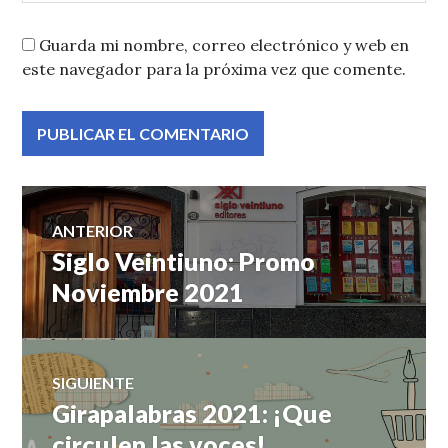
Guarda mi nombre, correo electrónico y web en
este navegador para la próxima vez que comente.
Navegación
ANTERIOR
Siglo Veintiuno: Promo
Entrada
de
anterior:
Noviembre 2021
entradas
SIGUIENTE
Girapalabras 2021: ¡Que
Entrada
siguiente:
circulen las voces!