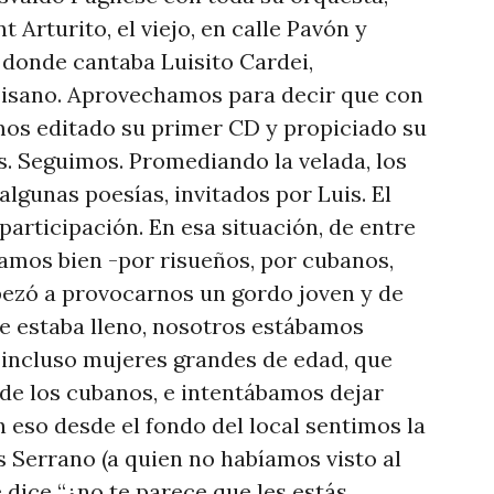
 Arturito, el viejo, en calle Pavón y
 donde cantaba Luisito Cardei,
isano. Aprovechamos para decir que con
amos editado su primer CD y propiciado su
es. Seguimos. Promediando la velada, los
lgunas poesías, invitados por Luis. El
 participación. En esa situación, de entre
íamos bien -por risueños, por cubanos,
pezó a provocarnos un gordo joven y de
he estaba lleno, nosotros estábamos
incluso mujeres grandes de edad, que
 de los cubanos, e intentábamos dejar
 eso desde el fondo del local sentimos la
s Serrano (a quien no habíamos visto al
dice “¿no te parece que les estás