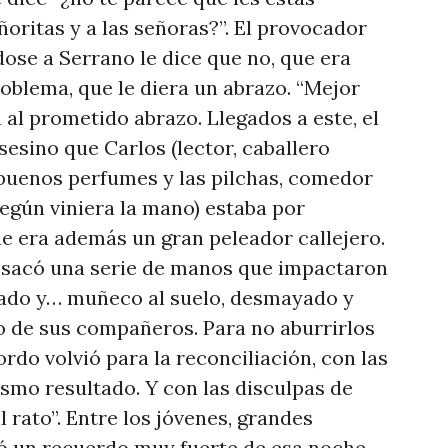
eñoritas y a las señoras?”. El provocador
dose a Serrano le dice que no, que era
oblema, que le diera un abrazo. “Mejor
a al prometido abrazo. Llegados a este, el
sesino que Carlos (lector, caballero
 buenos perfumes y las pilchas, comedor
según viniera la mano) estaba por
e era además un gran peleador callejero.
, sacó una serie de manos que impactaron
mado y… muñeco al suelo, desmayado y
o de sus compañeros. Para no aburrirlos
ordo volvió para la reconciliación, con las
smo resultado. Y con las disculpas de
l rato”. Entre los jóvenes, grandes
ó un recuerdo muy fuerte de esa noche