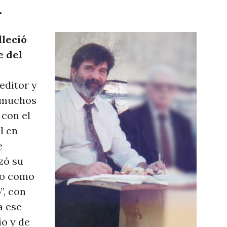
.
lleció
e del
editor y
, muchos
 con el
l en
e
zó su
mio como
”, con
a ese
io y de