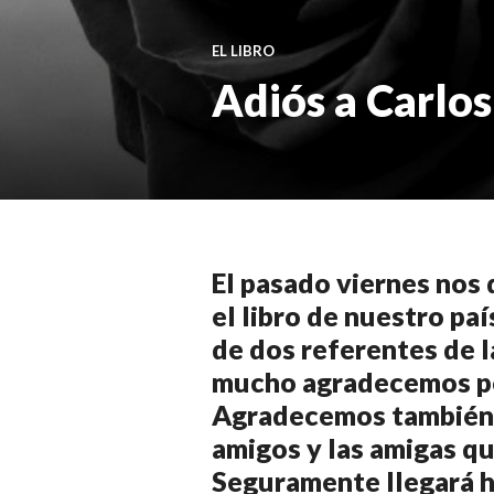
T
I
EL LIBRO
C
Adiós a Carlos
I
A
S
El pasado viernes nos
el libro de nuestro pa
de dos referentes de l
mucho agradecemos por
Agradecemos también l
amigos y las amigas q
Seguramente llegará ha