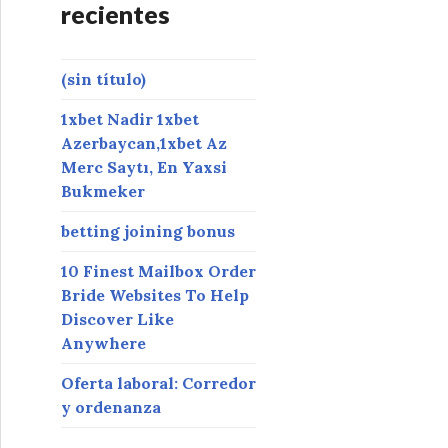
recientes
(sin título)
1xbet Nadir 1xbet
Azerbaycan,1xbet Az
Merc Saytı, En Yaxsi
Bukmeker
betting joining bonus
10 Finest Mailbox Order
Bride Websites To Help
Discover Like
Anywhere
Oferta laboral: Corredor
y ordenanza