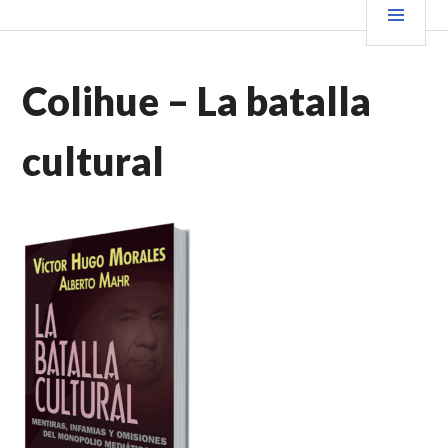
Saltar
PRIN
VENDER+LIBROS NOTICIAS
al
contenido.
Colihue – La batalla
cultural