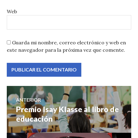
Web
Guarda mi nombre, correo electrónico y web en
este navegador para la próxima vez que comente.
Navegación
ANTERIOR
Premio Isay Klasse al libro de
Entrada
de
anterior:
educación
entradas