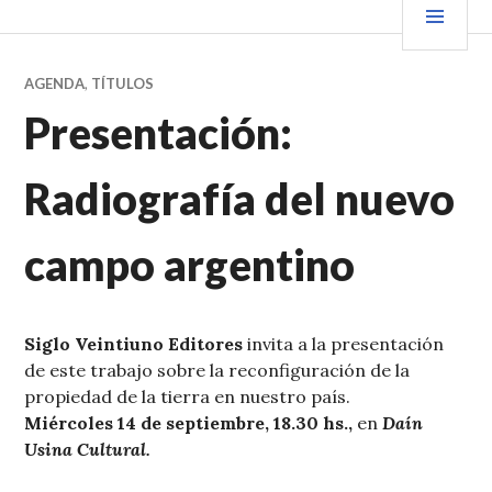
Saltar
PRIN
VENDER+LIBROS NOTICIAS
al
contenido.
AGENDA
,
TÍTULOS
Presentación:
Radiografía del nuevo
campo argentino
Siglo Veintiuno Editores
invita a la presentación
de este trabajo sobre la reconfiguración de la
propiedad de la tierra en nuestro país.
Miércoles 14 de septiembre, 18.30 hs.,
en
Daín
Usina Cultural.